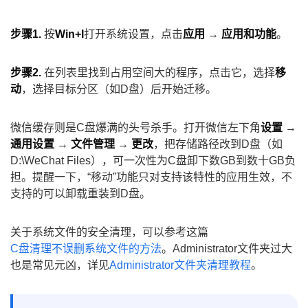
步骤1.
按
Win+I
打开系统设置，点击
应用
→
应用和功能
。
步骤2.
在列表里找到占用空间大的程序，点击它，选择
移
动
，选择目标分区（如D盘）后开始迁移。
微信缓存则是C盘爆满的头号杀手。打开微信左下角
设置
→
通用设置
→
文件管理
→
更改
，把存储路径改到D盘（如
D:\WeChat Files），可一次性为C盘卸下数GB到数十GB负
担。提醒一下，“移动”功能只对支持该特性的应用生效，不
支持的可以卸载重装到D盘。
关于系统文件的安全清理，可以参考这篇
C盘清理不误删系统文件的方法
。Administrator文件夹过大
也是常见元凶，详见
Administrator文件夹清理教程
。