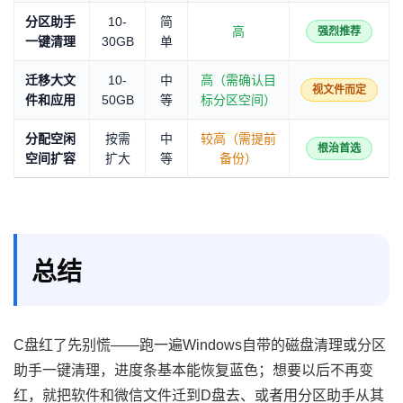
分区助手
10-
简
高
强烈推荐
一键清理
30GB
单
迁移大文
10-
中
高（需确认目
视文件而定
件和应用
50GB
等
标分区空间）
分配空闲
按需
中
较高（需提前
根治首选
空间扩容
扩大
等
备份）
总结
C盘红了先别慌——跑一遍Windows自带的磁盘清理或分区
助手一键清理，进度条基本能恢复蓝色；想要以后不再变
红，就把软件和微信文件迁到D盘去、或者用分区助手从其