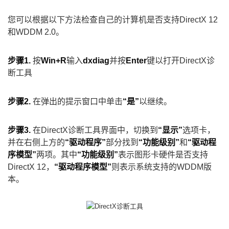
您可以根据以下方法检查自己的计算机是否支持DirectX 12
和WDDM 2.0。
步骤1.
按
Win+R
输入
dxdiag
并按
Enter
键以打开DirectX诊
断工具
步骤2.
在弹出的提示窗口中单击
“是”
以继续。
步骤3.
在DirectX诊断工具界面中，切换到
“显示”
选项卡，
并在右侧上方的
“驱动程序”
部分找到
“功能级别”
和
“驱动程
序模型”
两项。其中
“功能级别”
表示图形卡硬件是否支持
DirectX 12，
“驱动程序模型”
则表示系统支持的WDDM版
本。