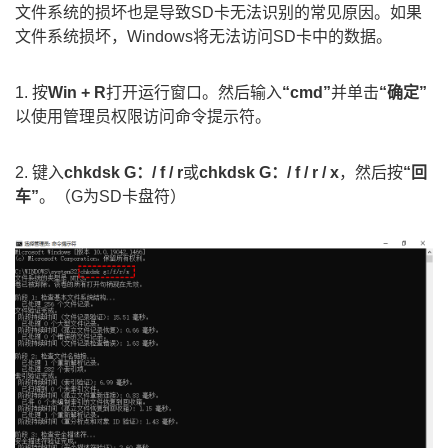
文件系统的损坏也是导致SD卡无法识别的常见原因。如果
文件系统损坏，Windows将无法访问SD卡中的数据。
1. 按
Win + R
打开运行窗口。然后输入
“cmd”
并单击
“确定”
以使用管理员权限访问命令提示符。
2. 键入
chkdsk G：/ f / r
或
chkdsk G：/ f / r / x
，然后按
“回
车”
。（G为SD卡盘符）