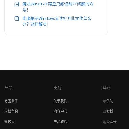
解决Win10 4T硬盘只能识别2T问题的方
法！
电脑提示Windows无法打开此文件怎么
办？这样解决！
产品
支持
其它
分区助手
关于我们
赞助
轻松备份
内容中心
微博
微恢复
产品教程
公众号