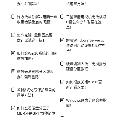
办？4招解决！
试这些方法！
好方法帮你解决电脑一直
三星智能电视机无法读取
收集错误重启的问题！
U盘怎么办？答案在这
里！
怎么克隆C盘到固态硬
盘？试试这一招！
解决Windows Server无
法访问启动设备的5种方
法！
如何给Win10系统的电脑
磁盘加密？
硬盘切割大法！无损拆分
硬盘分区教程
磁盘无法删除分区怎么
办？强制删除！
如何彻底关闭Win11更
新？看这里！
3种格式化写保护磁盘的
简单方法！
Windows硬盘分区合并指
南！
如何查看硬盘分区是
MBR还是GPT?3种简单