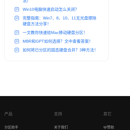
法）
Win10电脑快速启动怎么关闭？
完整指南：Win7、8、10、11无光盘擦除
硬盘方法分享！
一文教你快速给Mac移动硬盘分区！
MBR和GPT如何选择？文中查看答案！
如何将已分区的固态硬盘合并？3种方法！
产品
支持
其它
分区助手
关于我们
赞助