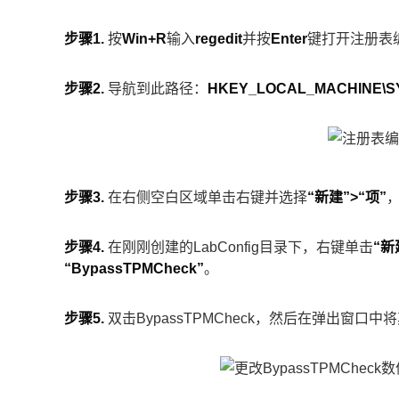
步骤1.
按
Win+R
输入
regedit
并按
Enter
键打开注册表
步骤2.
导航到此路径：
HKEY_LOCAL_MACHINE\SY
步骤3.
在右侧空白区域单击右键并选择
“新建”>“项”
步骤4.
在刚刚创建的LabConfig目录下，右键单击
“新
“BypassTPMCheck”
。
步骤5.
双击BypassTPMCheck，然后在弹出窗口