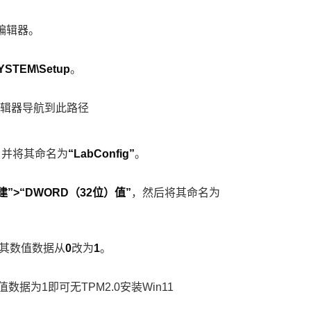
编辑器。
STEM\Setup
。
，并将其命名为
“LabConfig”
。
建”>“DWORD（32位）值”
，然后将其命名为
中将其数值数据从
0
改为
1
。