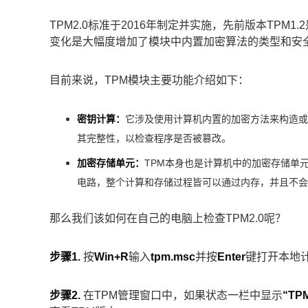
TPM2.0标准于2016年制定并实施，先前版本TPM1.
变化是大幅度增加了模块中内置加密算法的类型和安
目前来说，TPM模块主要功能介绍如下：
密钥计算：
它涉及使用计算机内置的加密方法来构造或
其完整性，以检查程序是否被篡改。
加密存储单元：
TPM本身也是计算机中的加密存储单
电路，整个计算和存储过程皆可以通过内存，并且不会
那么我们该如何在自己的电脑上检查TPM2.0呢？
步骤1.
按
Win+R
输入
tpm.msc
并按
Enter
键打开本地计
步骤2.
在TPM管理窗口中，如果状态一栏中显示
“T