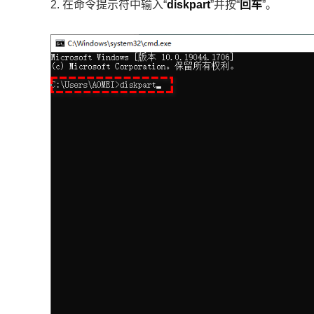
2. 在命令提示符中输入“
diskpart
”并按“
回车
”。