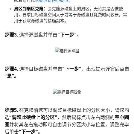
味着您可以
大硬盘对拷小硬盘
。
扇区到扇区克隆：
会克隆源磁盘上的扇区，无论其是否被使
用，要求目标磁盘空间大于或等于源磁盘且耗费时间较长，常
用于获取源磁盘的精确副本。
步骤3.
选择源磁盘并单击
“下一步”
。
步骤4.
选择目标磁盘并单击
“下一步”
，出现提示弹窗后点击
“是”。
步骤5.
在克隆前您可以调整目标磁盘上的分区大小，请您勾
选
“调整此硬盘上的分区”
，然后鼠标点击左右两侧的
空心圆
圈
并将其左右拖动即可自由调节分区大小与位置，调整完毕
后单击
“下一步”
。