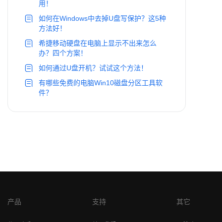
用！
如何在Windows中去掉U盘写保护？这5种
方法好！
希捷移动硬盘在电脑上显示不出来怎么
办？四个方案！
如何通过U盘开机？试试这个方法！
有哪些免费的电脑Win10磁盘分区工具软
件？
产品
支持
其它