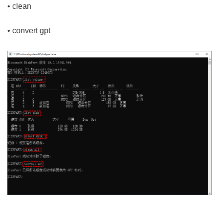
• clean
• convert gpt