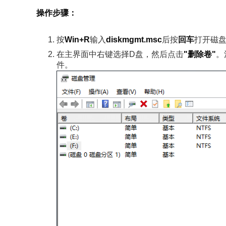
操作步骤：
按
Win+R
输入
diskmgmt.msc
后按
回车
打开磁
在主界面中右键选择D盘，然后点击
"删除卷"
。
件。