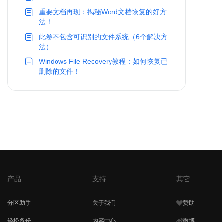
重要文档再现：揭秘Word文档恢复的好方
法！
此卷不包含可识别的文件系统（6个解决方
法）
Windows File Recovery教程：如何恢复已
删除的文件！
产品
支持
其它
分区助手
关于我们
赞助
轻松备份
内容中心
微博