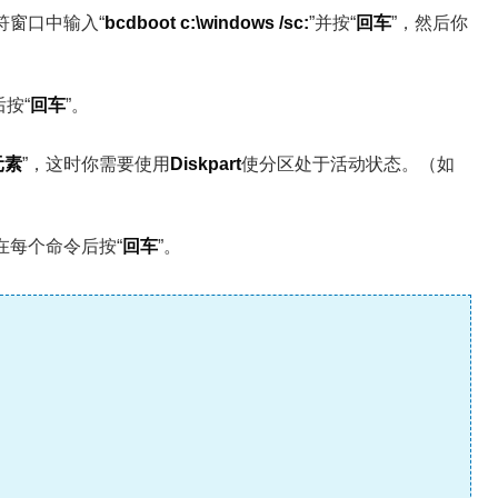
符窗口中输入“
bcdboot c:\windows /sc:
”并按“
回车
”，然后你
后按“
回车
”。
t元素
”，这时你需要使用
Diskpart
使分区处于活动状态。（如
在每个命令后按“
回车
”。