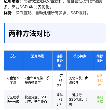
适用场景
：需要快速完成分盘操作、磁盘管理操作步骤嫌
多、需要SSD 4K对齐优化。
优势
：操作直观、自动处理所有步骤、SSD友好。
两种方法对比
方法
适用场景
操作
核心特点
推荐
复杂
指数
度
中等
有条
磁盘管理
C盘空间充裕、系
无需安装、步
（4
件推
工具
统自带即可
骤较多
步）
荐
简单
一键拆分、
分区助手
快速分盘、SSD
强烈
（3
SSD优化、免
拆分分区
对齐、新手操作
推荐
步）
费