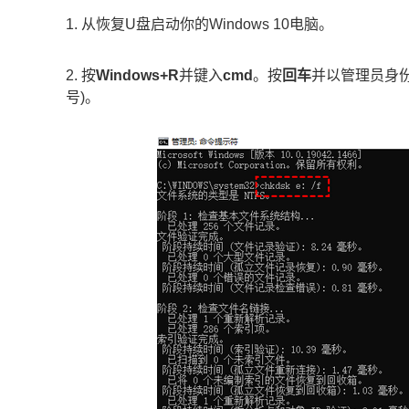
1. 从恢复U盘启动你的Windows 10电脑。
2. 按
Windows+R
并键入
cmd
。按
回车
并以管理员身
号)。