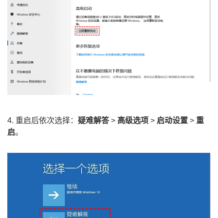
4. 重启后依次选择：
疑难解答
>
高级选项
>
启动设置
>
重
启
。