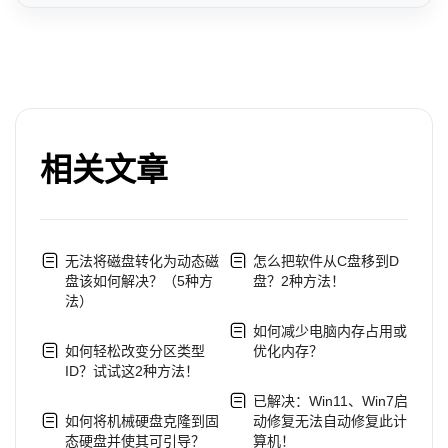
相关文章
无法将磁盘转化为动态磁
怎么把软件从C盘移到D
盘该如何解决？（5种方
盘？2种方法！
法）
如何减少电脑内存占用或
如何轻松改变分区类型
优化内存？
ID？试试这2种方法！
已解决：Win11、Win7启
如何将机械硬盘克隆到固
动修复无法自动修复此计
态硬盘并使其可引导？
算机！